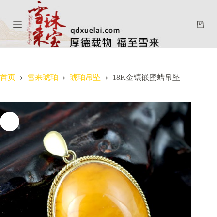
跳
过
购
内
物
容
车
首页
雪来琥珀
琥珀吊坠
18K金镶嵌蜜蜡吊坠