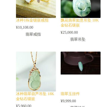
冰种18k金镶嵌戒指
飘花翡翠如意吊坠 18K
金钻石镶嵌
¥
10,108.00
¥
25,000.00
翡翠戒指
翡翠吊坠
冰种翡翠葫芦吊坠 18K
翡翠玉挂件
金钻石镶嵌
¥
9,999.00
¥
5,960.00