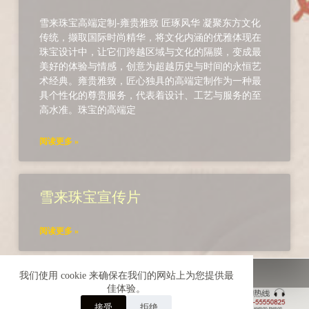
雪来珠宝高端定制-雍贵雅致 匠琢风华 凝聚东方文化
传统，撷取国际时尚精华，将文化内涵的优雅体现在
珠宝设计中，让它们跨越区域与文化的隔膜，变成最
美好的体验与情感，创意为超越历史与时间的永恒艺
术经典。雍贵雅致，匠心独具的高端定制作为一种最
具个性化的尊贵服务，代表着设计、工艺与服务的至
高水准。珠宝的高端定
阅读更多 »
雪来珠宝宣传片
阅读更多 »
首页
超值推荐
雪来翡翠
雪来珍珠
我们使用 cookie 来确保在我们的网站上为您提供最
雪来琥珀
雪来彩宝
联系我们
佳体验。
接受
拒绝