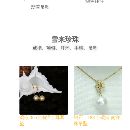
翡翠挂件
翡翠吊坠
雪来珍珠
戒指、项链、耳环、手链、吊坠
镶嵌18ki金南洋金珠耳
钻石、18K金镶嵌 南洋
坠
珠吊坠