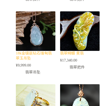
18k金镶嵌钻石缅甸翡
翡翠蝴蝶 黄翡
翠玉吊坠
¥
17,340.00
¥
9,999.00
翡翠把件
翡翠吊坠