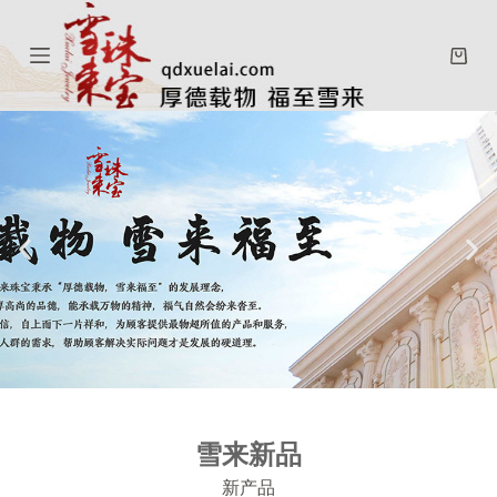
跳
过
内
容
雪来新品
新产品