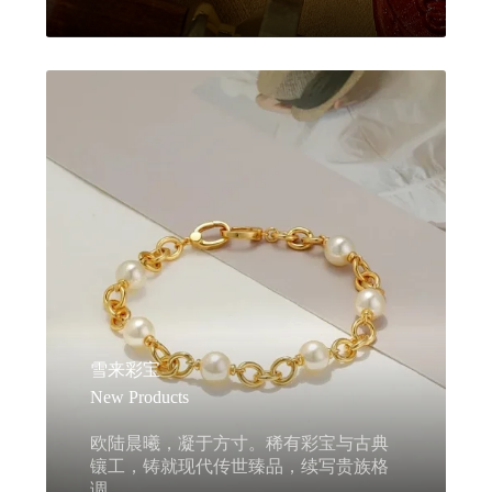
雪来彩宝
New Products
欧陆晨曦，凝于方寸。稀有彩宝与古典
镶工，铸就现代传世臻品，续写贵族格
调。