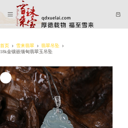
跳
过
购
内
物
容
车
首页
雪来翡翠
翡翠吊坠
18k金镶嵌缅甸翡翠玉吊坠