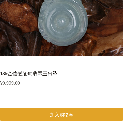
18k金镶嵌缅甸翡翠玉吊坠
¥
9,999.00
加入购物车