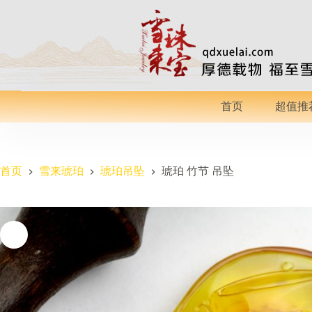
跳
过
内
容
首页
超值推
首页
雪来琥珀
琥珀吊坠
琥珀 竹节 吊坠