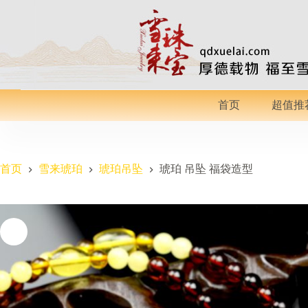
跳
过
内
容
首页
超值推
首页
雪来琥珀
琥珀吊坠
琥珀 吊坠 福袋造型