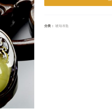
分类：
琥珀吊坠