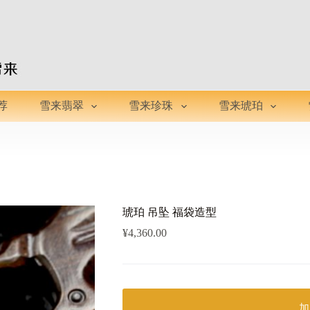
荐
雪来翡翠
雪来珍珠
雪来琥珀
琥珀 吊坠 福袋造型
¥
4,360.00
加