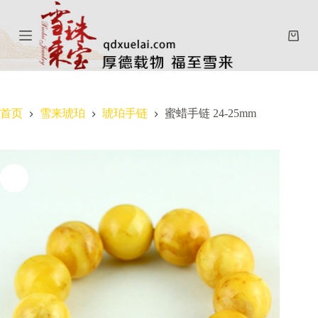
跳
过
购
内
物
容
车
首页
雪来琥珀
琥珀手链
蜜蜡手链 24-25mm