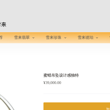
荐
雪来翡翠
雪来珍珠
雪来琥珀
蜜蜡吊坠设计感独特
¥
39,000.00
加