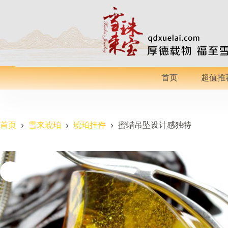
跳
过
内
容
首页
超值推
首页
雪来琥珀
琥珀挂件
蜜蜡吊坠设计感独特