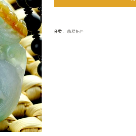
分类：
翡翠把件