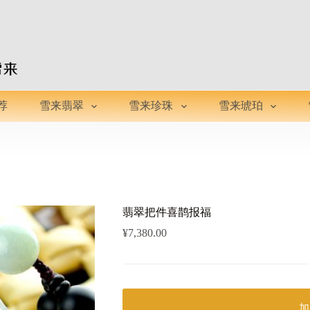
荐
雪来翡翠
雪来珍珠
雪来琥珀
翡翠把件喜鹊报福
¥
7,380.00
加