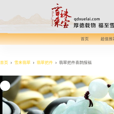
跳
过
内
容
首页
超值推
首页
雪来翡翠
翡翠把件
翡翠把件喜鹊报福