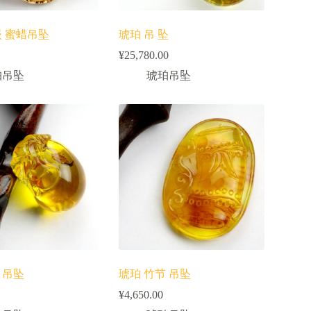
嵌 蜜蜡吊坠
琥珀 吊 坠
¥
25,780.00
珀吊坠
琥珀吊坠
 吊坠
琥珀 竹节 吊坠
¥
4,650.00