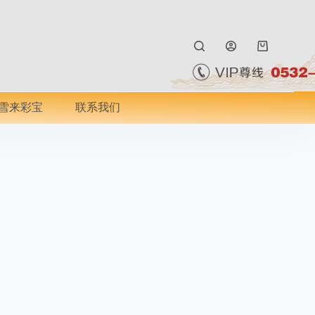
购
物
车
雪来彩宝
联系我们