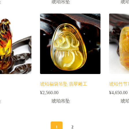
坠
琥珀吊坠
琥
琥珀福袋吊坠 翡翠雕工
琥珀竹节
¥
2,560.00
¥
4,650.00
坠
琥珀吊坠
琥
1
2