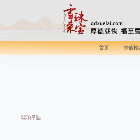
跳
过
内
容
首页
超值推
琥珀吊坠