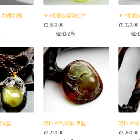
坠 如墨如画
925银镶嵌琥珀挂件
952银镶
¥
2,580.00
¥
9,920.00
坠
琥珀吊坠
琥
袋造型
琥珀 福到眼前 吊坠
琥珀 福袋
¥
2,270.00
¥
3,260.00