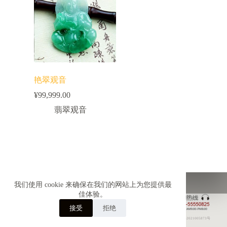
艳翠观音
¥
99,999.00
翡翠观音
首页
超值推荐
雪来翡翠
雪来珍珠
我们使用 cookie 来确保在我们的网站上为您提供最
雪来琥珀
雪来彩宝
联系我们
佳体验。
接受
拒绝
鲁ICP备2021005873号