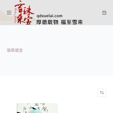
跳
过
购
内
物
容
车
翡翠观音