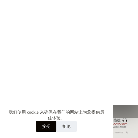
首页
超值推荐
雪来翡翠
雪来珍珠
我们使用 cookie 来确保在我们的网站上为您提供最
雪来琥珀
雪来彩宝
联系我们
佳体验。
接受
拒绝
鲁ICP备2021005873号