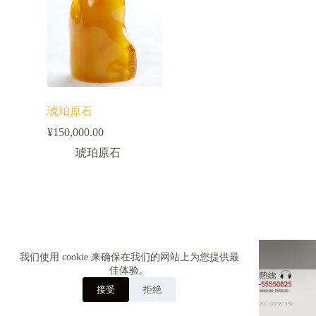
琥珀原石
¥
150,000.00
琥珀原石
首页
超值推荐
雪来翡翠
雪来珍珠
我们使用 cookie 来确保在我们的网站上为您提供最
雪来琥珀
雪来彩宝
联系我们
佳体验。
接受
拒绝
鲁ICP备2021005873号