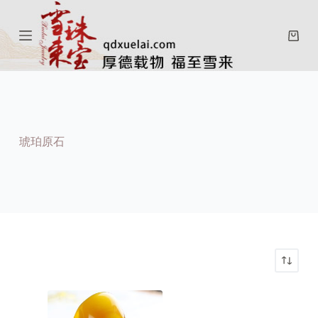
跳
过
购
内
物
容
车
琥珀原石