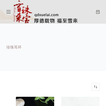
跳
过
购
内
物
容
车
珍珠耳环